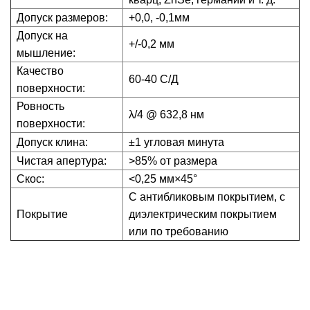
Допуск размеров:
+0,0, -0,1мм
Допуск на
+/-0,2 мм
мышление:
Качество
60-40 С/Д
поверхности:
Ровность
λ/4 @ 632,8 нм
поверхности:
Допуск клина:
±1 угловая минута
Чистая апертура:
>85% от размера
Скос:
<0,25 мм×45°
С антибликовым покрытием, с
Покрытие
диэлектрическим покрытием
или по требованию