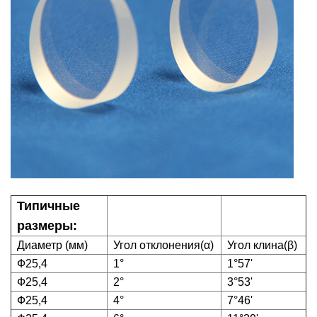
Типичные
размеры:
Диаметр (мм)
Угол отклонения(
α
)
Угол клина(
β
)
Ф25,4
1°
1°57'
Ф25,4
2°
3°53'
Ф25,4
4°
7°46'