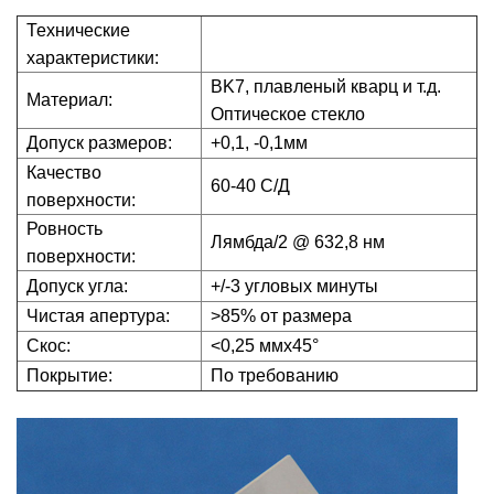
Технические
характеристики:
BK7, плавленый кварц и т.д.
Материал:
Оптическое стекло
Допуск размеров:
+0,1, -0,1мм
Качество
60-40 С/Д
поверхности:
Ровность
Лямбда/2 @ 632,8 нм
поверхности:
Допуск угла:
+/-3 угловых минуты
Чистая апертура:
>85% от размера
Скос:
<0,25 ммx45°
Покрытие:
По требованию