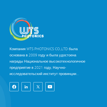
Компания WTS PHOTONICS CO.,LTD была
основана в 2009 году и была удостоена
награды Национальное высокотехнологичное
предприятие в 2021 году, Научно-
исследовательский институт провинции
Фуцзянь Технология «Маленькое гигантское
предприятие» и профессия провинции Фуцзянь
Предприятие Precision-Specialization-Innovation
в 2022 году. WTS находится в красивый город
на юго-восточном побережье, Фучжоу,