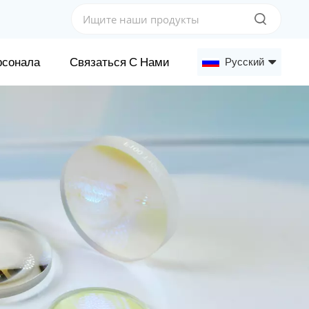
рсонала
Связаться С Нами
Русский
English
Français
Deutsch
Русский
Español
عربي