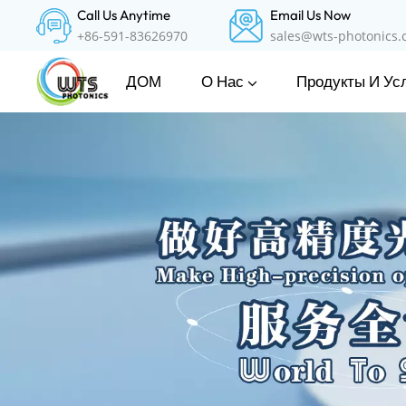
Call Us Anytime
Email Us Now
+86-591-83626970
sales@wts-photonics
О Нас
Продукты И Ус
ДОМ