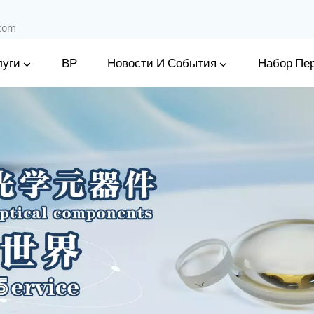
.com
луги
Новости И События
ВР
Набор Пе