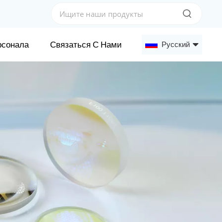
рсонала
Связаться С Нами
Русский
English
Français
Deutsch
Русский
Español
عربي