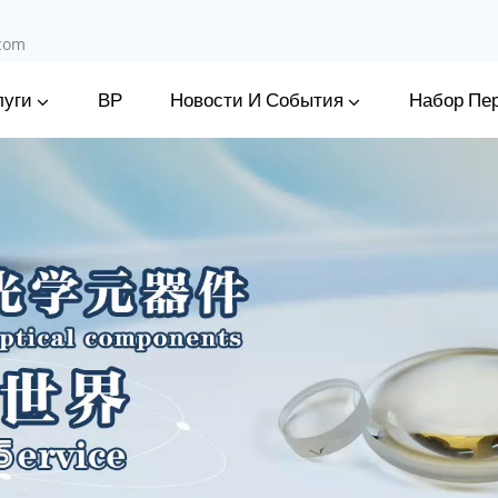
.com
луги
Новости И События
ВР
Набор Пе