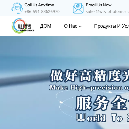
Call Us Anytime
Email Us Now
+86-591-83626970
sales@wts-photonics
О Нас
Продукты И Ус
ДОМ