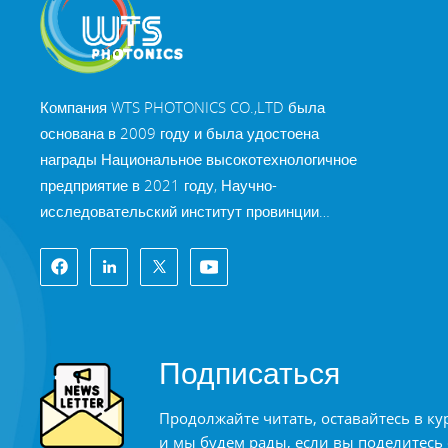
Компания WTS PHOTONICS CO.,LTD была
основана в 2009 году и была удостоена
награды Национальное высокотехнологичное
предприятие в 2021 году, Научно-
исследовательский институт провинции
Фуцзянь Технология «Маленькое гигантское
предприятие» и профессия провинции Фуцзянь
Предприятие Precision-Specialization-Innovation
в 2022 году. WTS находится в красивый город
на юго-восточном побережье, Фучжоу,
Подписаться
известный оптический город в Китае. WTS
имеет 11 000 квадратных метров
Продолжайте читать, оставайтесь в ку
стандартизированных заводских зданий, группа
и мы будем рады, если вы поделитесь
квалифицированного технического персонала и