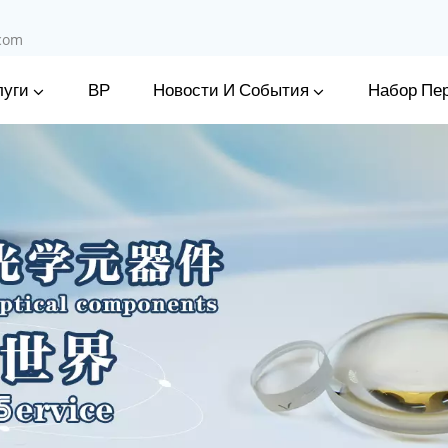
.com
луги
Новости И События
ВР
Набор Пе