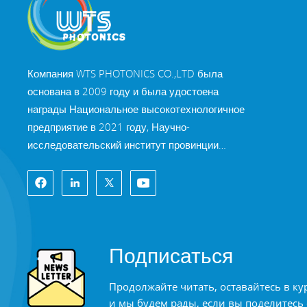
Компания WTS PHOTONICS CO.,LTD была
основана в 2009 году и была удостоена
награды Национальное высокотехнологичное
предприятие в 2021 году, Научно-
исследовательский институт провинции
Фуцзянь Технология «Маленькое гигантское
предприятие» и профессия провинции Фуцзянь
Предприятие Precision-Specialization-Innovation
в 2022 году. WTS находится в красивый город
на юго-восточном побережье, Фучжоу,
Подписаться
известный оптический город в Китае. WTS
имеет 11 000 квадратных метров
Продолжайте читать, оставайтесь в ку
стандартизированных заводских зданий, группа
и мы будем рады, если вы поделитесь
квалифицированного технического персонала и