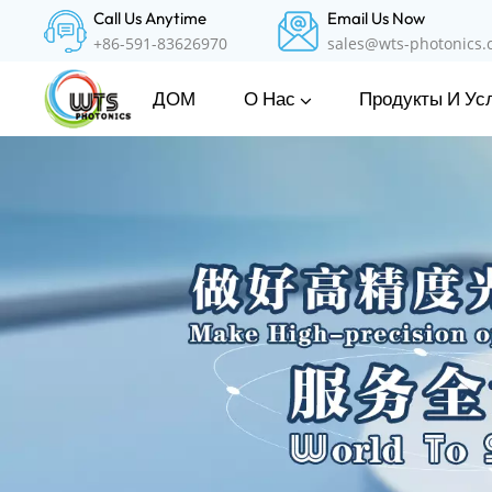
Call Us Anytime
Email Us Now
+86-591-83626970
sales@wts-photonics
О Нас
Продукты И Ус
ДОМ