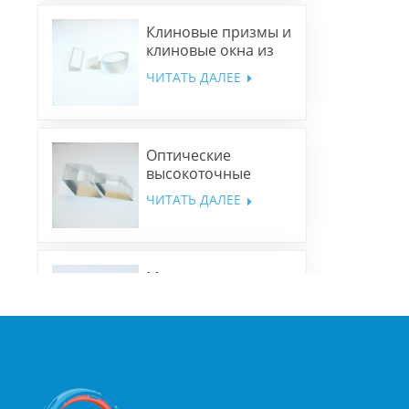
Клиновые призмы и
клиновые окна из
N-BK7 и плавленого
ЧИТАТЬ ДАЛЕЕ
кварца
Оптические
высокоточные
ромбовидные
ЧИТАТЬ ДАЛЕЕ
призмы
Многополосные
дихроичные
зеркала
ЧИТАТЬ ДАЛЕЕ