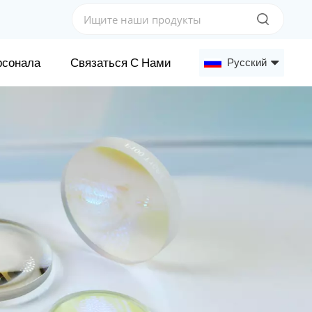
рсонала
Связаться С Нами
Русский
English
Français
Deutsch
Русский
Español
عربي