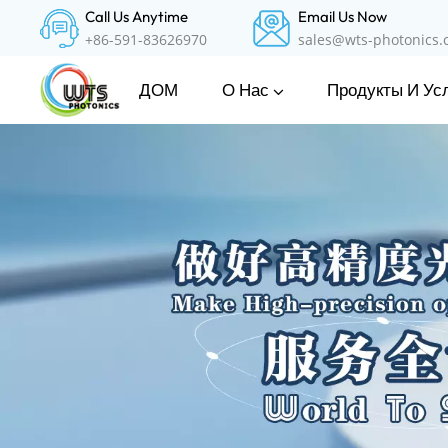
Call Us Anytime
Email Us Now
+86-591-83626970
sales@wts-photonics
О Нас
Продукты И Ус
ДОМ