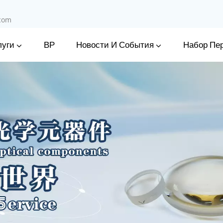
.com
луги
Новости И События
ВР
Набор Пе