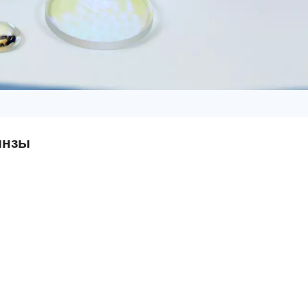
日语
Türk
Tiếng Việt
中文
инзы