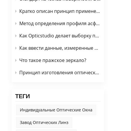
Кратко описан принцип применения оптического покрытия
Метод определения профиля асферического оптического элемента
Как Opticstudio делает выборку при расчете волнового фронта
Как ввести данные, измеренные интерферометром, в OpticStudio
Что такое пражское зеркало?
Принцип изготовления оптического стекла напорного типа
ТЕГИ
Индивидуальные Оптические Окна
Завод Оптических Линз