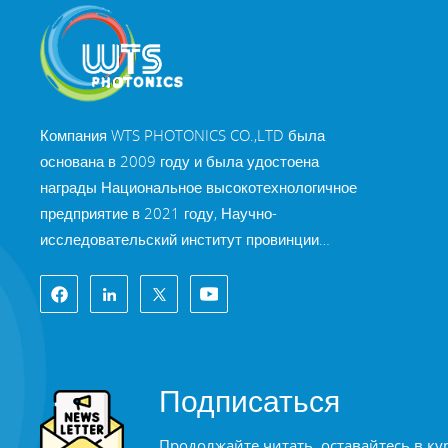
Компания WTS PHOTONICS CO.,LTD была
основана в 2009 году и была удостоена
награды Национальное высокотехнологичное
предприятие в 2021 году, Научно-
исследовательский институт провинции
Фуцзянь Технология «Маленькое гигантское
предприятие» и профессия провинции Фуцзянь
Предприятие Precision-Specialization-Innovation
в 2022 году. WTS находится в красивый город
на юго-восточном побережье, Фучжоу,
Подписаться
известный оптический город в Китае. WTS
имеет 11 000 квадратных метров
Продолжайте читать, оставайтесь в ку
стандартизированных заводских зданий, группа