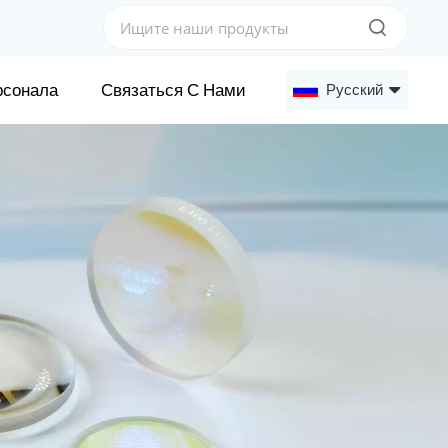
рсонала
Связаться С Нами
Русский
English
Français
Deutsch
Русский
Español
عربي