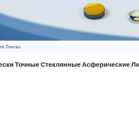
ие Линзы
ески Точные Стеклянные Асферические Л