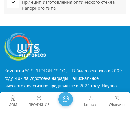
Принцип изготовления оптического стекла
напорного типа
Компания WTS PHOTONICS CO.,LTD была основана в 2009
году и была удостоена награды Национальное
высокотехнологичное предприятие в 2021 году, Научно-
исследовательский институт провинции Фуцзянь
Технология «Маленькое гигантское предприятие» и
ДОМ
ПРОДУКЦИЯ
Контакт
WhatsApp
профессия провинции Фуцзянь Предприятие Precision-
Specialization-Innovation в 2022 году. WTS находится в
красивый город на юго-восточном побережье, Фучжоу,