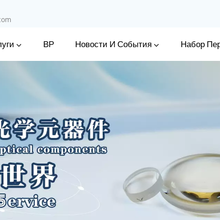
.com
луги
Новости И События
ВР
Набор Пе