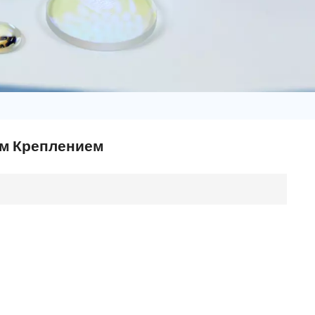
日语
Türk
Tiếng Việt
中文
ым Креплением