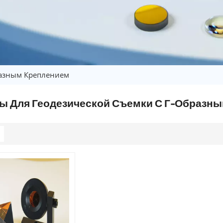
разным Креплением
ы Для Геодезической Съемки С Г-Образн