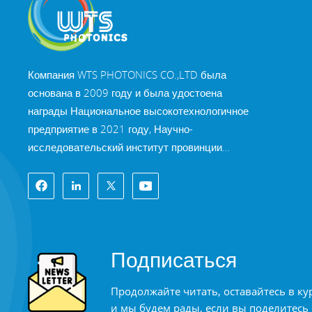
Компания WTS PHOTONICS CO.,LTD была
основана в 2009 году и была удостоена
награды Национальное высокотехнологичное
предприятие в 2021 году, Научно-
исследовательский институт провинции
Фуцзянь Технология «Маленькое гигантское
предприятие» и профессия провинции Фуцзянь
Предприятие Precision-Specialization-Innovation
в 2022 году. WTS находится в красивый город
на юго-восточном побережье, Фучжоу,
Подписаться
известный оптический город в Китае. WTS
имеет 11 000 квадратных метров
Продолжайте читать, оставайтесь в ку
стандартизированных заводских зданий, группа
и мы будем рады, если вы поделитесь
квалифицированного технического персонала и