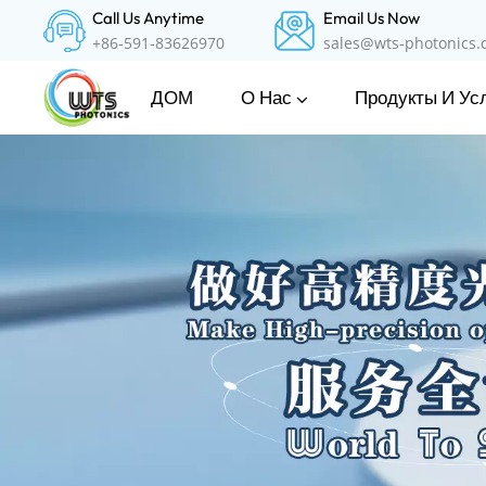
Call Us Anytime
Email Us Now
+86-591-83626970
sales@wts-photonics
О Нас
Продукты И Ус
ДОМ