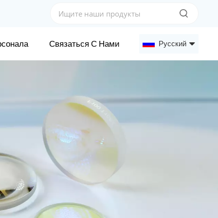
рсонала
Связаться С Нами
Русский
English
Français
Deutsch
Русский
Español
عربي