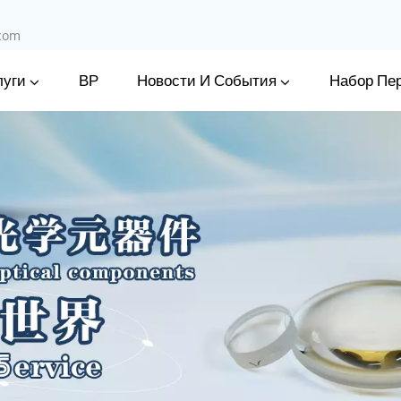
.com
луги
Новости И События
ВР
Набор Пе