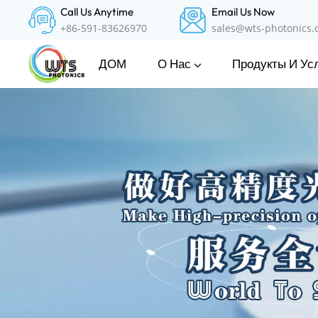
Call Us Anytime
Email Us Now
+86-591-83626970
sales@wts-photonics
О Нас
Продукты И Ус
ДОМ