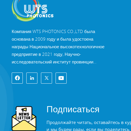
Компания WTS PHOTONICS CO.,LTD была
основана в 2009 году и была удостоена
награды Национальное высокотехнологичное
предприятие в 2021 году, Научно-
исследовательский институт провинции
Фуцзянь Технология «Маленькое гигантское
предприятие» и профессия провинции Фуцзянь
Предприятие Precision-Specialization-Innovation
в 2022 году. WTS находится в красивый город
на юго-восточном побережье, Фучжоу,
Подписаться
известный оптический город в Китае. WTS
имеет 11 000 квадратных метров
Продолжайте читать, оставайтесь в ку
стандартизированных заводских зданий, группа
и мы будем рады, если вы поделитесь
квалифицированного технического персонала и