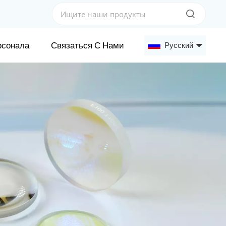
рсонала
Связаться С Нами
Русский
English
Français
Deutsch
Русский
Español
عربي