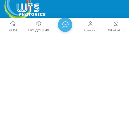
Компания WTS PHOTONICS CO.,LTD была основана в 2009
ДОМ
ПРОДУКЦИЯ
Контакт
WhatsApp
году и была удостоена награды Национальное
высокотехнологичное предприятие в 2021 году, Научно-
исследовательский институт провинции Фуцзянь
Технология «Маленькое гигантское предприятие» и
профессия провинции Фуцзянь Предприятие Precision-
Specialization-Innovation в 2022 году. WTS находится в
красивый город на юго-восточном побережье, Фучжоу,
известный оптический город в Китае. WTS имеет 11 000
Авторское право @ 2026 Fuzhou WTS Photonics Technology
квадратных метров стандартизированных заводских
Co., Ltd. Все права защищены .
ПОДДЕРЖИВАЕМАЯ
зданий, группа квалифицированного технического
СЕТЬ
闽ICP备2024080551号
Карта сайта
/
Блог
/
Xml
/
персонала и полной системы оптической обработки,
политика конфиденциальности
Система покрытия, система сборки и система контроля
качества. WTS предоставляет клиентам комплексные