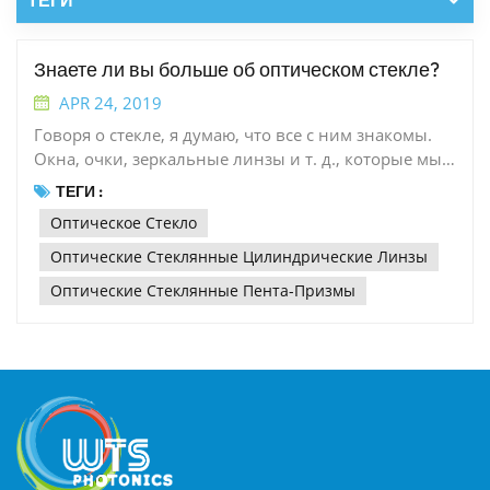
Знаете ли вы больше об оптическом стекле?
APR 24, 2019
Говоря о стекле, я думаю, что все с ним знакомы.
Окна, очки, зеркальные линзы и т. д., которые мы
обычно видим в будни, сделаны из стекла. Но
ТЕГИ :
большинство людей могут быть не знакомы с
Оптическое Стекло
оптическим стеклом.С непрерывной интеграцией
оптической и электронной информатики и науки о
Оптические Стеклянные Цилиндрические Линзы
новых материалах применение оптического стекла
Оптические Стеклянные Пента-Призмы
как основного материала оптоэлектроники в трех
областях оптической передачи, оптического
хранения и фотоэлектрического отображения
быстро развивается, становясь социальной
информатизацией, особенно развитием
фотоэлектрической информационной технологии.
Одно из основных условий.Итак, насколько вы
знаете об оптическом стекле? Давайте сегодня