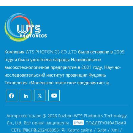
Компания WTS PHOTONICS CO.,LTD была основана в 2009
году и была удостоена награды Национальное
высокотехнологичное предприятие в 2021 году, Научно-
исследовательский институт провинции Фуцзянь
Технология «Маленькое гигантское предприятие» и
профессия провинции Фуцзянь Предприятие Precision-
Specialization-Innovation в 2022 году. WTS находится в
красивый город на юго-восточном побережье, Фучжоу,
известный оптический город в Китае. WTS имеет 11 000
Авторское право @ 2026 Fuzhou WTS Photonics Technology
квадратных метров стандартизированных заводских
Co., Ltd. Все права защищены .
ПОДДЕРЖИВАЕМАЯ
зданий, группа квалифицированного технического
СЕТЬ
闽ICP备2024080551号
Карта сайта
/
Блог
/
Xml
/